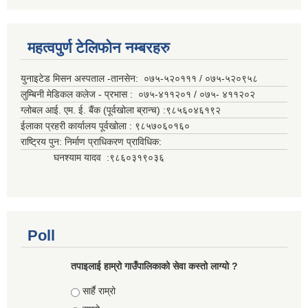
महत्वपुर्ण टेलिफोन नम्बरहरु
युनाइटेड मिसन अस्पताल -तानसेन: ०७५-५२०१११ / ०७५-५२०९५८
लुम्बिनी मेडिकल कलेज - प्रभास : ०७५-४११२०१ / ०७५- ४११२०२
ग्लोबल आई. एम. ई. बैंक (पूर्वखोला ब्रान्च) :९८५६०४६१९२
ईलाका प्रहरी कार्यालय पूर्वखोला : ९८५७०६०१६०
राष्ट्रिय पुन: निर्माण प्राधिकरण प्राविधिक:
घनश्याम यादव :९८६०३१९०३६
Poll
तपाइलाई हाम्रो गाउँपालिकाको सेवा कस्तो लाग्यो ?
Choices
सार्है राम्रो