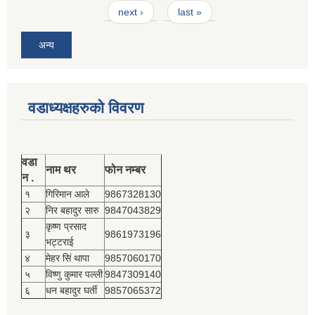
next ›
last »
अन्य
वडाध्यक्षहरुको विवरण
वडा
नाम थर
फोन नम्बर
न .
१
गिरिमान आले
9867328130
२
निर बहादुर सारु
9847043829
कृष्ण प्रसाद
३
9861973196
भट्टराई
४
मेहर सिं थापा
9857060170
५
विष्णु कुमार पल्ली
9847309140
६
धन बहादुर घर्ती
9857065372