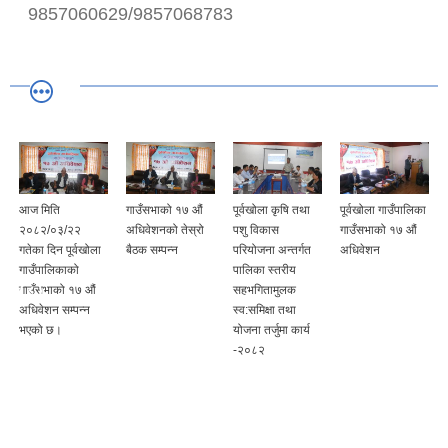
9857060629/9857068783
आज मिति
गाउँसभाको १७ औं
पूर्वखोला कृषि तथा
पूर्वखोला गाउँपालिका
२०८२/०३/२२
अधिवेशनको तेस्रो
पशु विकास
गाउँसभाको १७ औं
गतेका दिन पूर्वखोला
बैठक सम्पन्न
परियोजना अन्तर्गत
अधिवेशन
गाउँपालिकाको
पालिका स्तरीय
गाउँसभाको १७ औं
सहभगितामुलक
अधिवेशन सम्पन्न
स्व:समिक्षा तथा
भएको छ।
योजना तर्जुमा कार्य
-२०८२