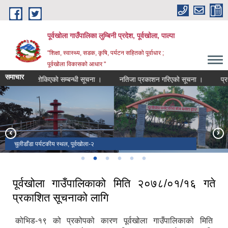
Skip to main content
पूर्वखोला गाउँपालिका लुम्बिनी प्रदेश, पूर्वखोला, पाल्पा
"शिक्षा, स्वास्थ्य, सडक, कृषि, पर्यटन सहितको पूर्वाधार ;
पूर्वखोला विकासको आधार "
समाचार
ा मिति तोकिएको सम्बन्धी सूचना ।
नतिजा प्रकाशन गरिएको सूचना ।
प्रथम त्रैम
रुदे मण्डली चुरा बराजु,पूर्वखोला-१
चुलीडाँडा पर्यटकीय स्थल, पूर्वखोला-२
बराहदेवी मन्दिर,पूर्वखोला-३
भानुमाता मन्दिर पूर्वखोला-४
अकला देवी मन्दिर पूर्वखोला -५
बाकुमगढिं पूर्वखोला -६
पूर्वखोला गाउँपालिकाको मिति २०७८/०१/१६ गते
प्रकाशित सूचनाको लागि
कोभिड-१९ को प्रकोपको कारण पूर्वखोला गाउँपालिकाको मिति