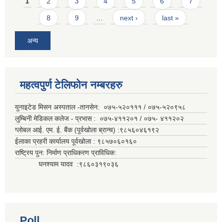
Pages
1
2
3
4
5
6
7
8
9
…
next ›
last »
अन्य
महत्वपुर्ण टेलिफोन नम्बरहरु
युनाइटेड मिसन अस्पताल -तानसेन: ०७५-५२०१११ / ०७५-५२०९५८
लुम्बिनी मेडिकल कलेज - प्रभास : ०७५-४११२०१ / ०७५- ४११२०२
ग्लोबल आई. एम. ई. बैंक (पूर्वखोला ब्रान्च) :९८५६०४६१९२
ईलाका प्रहरी कार्यालय पूर्वखोला : ९८५७०६०१६०
राष्ट्रिय पुन: निर्माण प्राधिकरण प्राविधिक:
घनश्याम यादव :९८६०३१९०३६
Poll