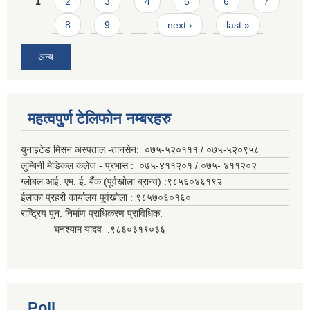
Pages
1
2
3
4
5
6
7
8
9
…
next ›
last »
अन्य
महत्वपुर्ण टेलिफोन नम्बरहरु
युनाइटेड मिसन अस्पताल -तानसेन: ०७५-५२०१११ / ०७५-५२०९५८
लुम्बिनी मेडिकल कलेज - प्रभास : ०७५-४११२०१ / ०७५- ४११२०२
ग्लोबल आई. एम. ई. बैंक (पूर्वखोला ब्रान्च) :९८५६०४६१९२
ईलाका प्रहरी कार्यालय पूर्वखोला : ९८५७०६०१६०
राष्ट्रिय पुन: निर्माण प्राधिकरण प्राविधिक:
घनश्याम यादव :९८६०३१९०३६
Poll