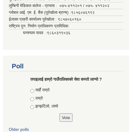
लुम्बिनी मेडिकल कलेज - प्रभास : ०७५-४११२०१ / ०७५- ४११२०२
ग्लोबल आई. एम. ई. बैंक (पूर्वखोला ब्रान्च) :९८५६०४६१९२
ईलाका प्रहरी कार्यालय पूर्वखोला : ९८५७०६०१६०
राष्ट्रिय पुन: निर्माण प्राधिकरण प्राविधिक:
घनश्याम यादव :९८६०३१९०३६
Poll
तपाइलाई हाम्रो गाउँपालिकाको सेवा कस्तो लाग्यो ?
Choices
सार्है राम्रो
राम्रो
झन्झटिलो, लामो
Older polls