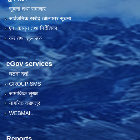
सूचना तथा समाचार
सार्वजनिक खरीद /बोलपत्र सूचना
एन, कानुन तथा निर्देशिका
कर तथा शुल्कहरु
eGov services
घटना दर्ता
GROUP SMS
सामाजिक सुरक्षा
नागरिक वडापत्र
WEBMAIL
Reports