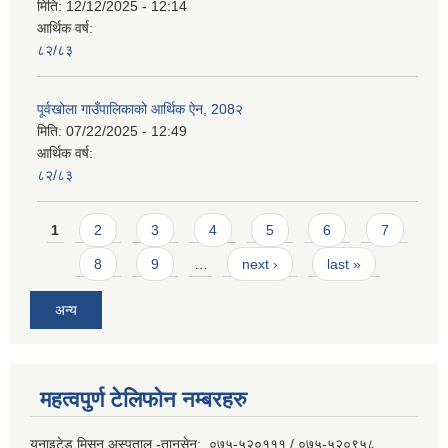
मिति:
12/12/2025 - 12:14
आर्थिक वर्ष:
८२/८३
पूर्वखोला गाउँपालिकाको आर्थिक ऐन, 208२
मिति:
07/22/2025 - 12:49
आर्थिक वर्ष:
८२/८३
Pages
1
2
3
4
5
6
7
8
9
…
next ›
last »
अन्य
महत्वपुर्ण टेलिफोन नम्बरहरु
युनाइटेड मिसन अस्पताल -तानसेन: ०७५-५२०१११ / ०७५-५२०९५८