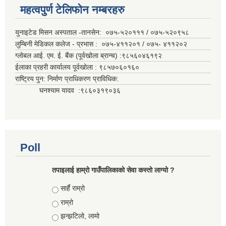
महत्वपुर्ण टेलिफोन नम्बरहरु
युनाइटेड मिसन अस्पताल -तानसेन: ०७५-५२०१११ / ०७५-५२०९५८
लुम्बिनी मेडिकल कलेज - प्रभास : ०७५-४११२०१ / ०७५- ४११२०२
ग्लोबल आई. एम. ई. बैंक (पूर्वखोला ब्रान्च) :९८५६०४६१९२
ईलाका प्रहरी कार्यालय पूर्वखोला : ९८५७०६०१६०
राष्ट्रिय पुन: निर्माण प्राधिकरण प्राविधिक:
घनश्याम यादव :९८६०३१९०३६
Poll
तपाइलाई हाम्रो गाउँपालिकाको सेवा कस्तो लाग्यो ?
Choices
सार्है राम्रो
राम्रो
झन्झटिलो, लामो