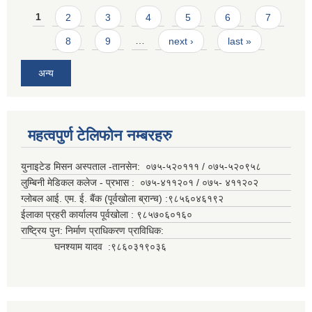
Pages
1
2
3
4
5
6
7
8
9
…
next ›
last »
अन्य
महत्वपुर्ण टेलिफोन नम्बरहरु
युनाइटेड मिसन अस्पताल -तानसेन: ०७५-५२०१११ / ०७५-५२०९५८
लुम्बिनी मेडिकल कलेज - प्रभास : ०७५-४११२०१ / ०७५- ४११२०२
ग्लोबल आई. एम. ई. बैंक (पूर्वखोला ब्रान्च) :९८५६०४६१९२
ईलाका प्रहरी कार्यालय पूर्वखोला : ९८५७०६०१६०
राष्ट्रिय पुन: निर्माण प्राधिकरण प्राविधिक:
घनश्याम यादव :९८६०३१९०३६