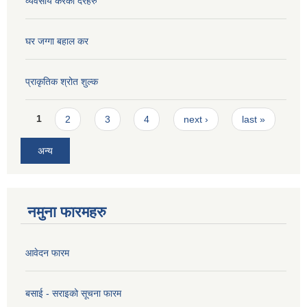
व्यवसाय करको दरहरु
घर जग्गा बहाल कर
प्राकृतिक श्रोत शुल्क
Pages
1
2
3
4
next ›
last »
अन्य
नमुना फारमहरु
आवेदन फारम
बसाई - सराइको सूचना फारम