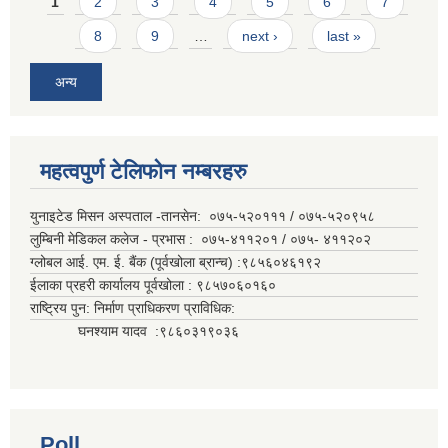
Pages
1
2
3
4
5
6
7
8
9
…
next ›
last »
अन्य
महत्वपुर्ण टेलिफोन नम्बरहरु
युनाइटेड मिसन अस्पताल -तानसेन: ०७५-५२०१११ / ०७५-५२०९५८
लुम्बिनी मेडिकल कलेज - प्रभास : ०७५-४११२०१ / ०७५- ४११२०२
ग्लोबल आई. एम. ई. बैंक (पूर्वखोला ब्रान्च) :९८५६०४६१९२
ईलाका प्रहरी कार्यालय पूर्वखोला : ९८५७०६०१६०
राष्ट्रिय पुन: निर्माण प्राधिकरण प्राविधिक:
घनश्याम यादव :९८६०३१९०३६
Poll