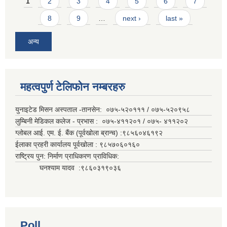
Pages
1
2
3
4
5
6
7
8
9
…
next ›
last »
अन्य
महत्वपुर्ण टेलिफोन नम्बरहरु
युनाइटेड मिसन अस्पताल -तानसेन: ०७५-५२०१११ / ०७५-५२०९५८
लुम्बिनी मेडिकल कलेज - प्रभास : ०७५-४११२०१ / ०७५- ४११२०२
ग्लोबल आई. एम. ई. बैंक (पूर्वखोला ब्रान्च) :९८५६०४६१९२
ईलाका प्रहरी कार्यालय पूर्वखोला : ९८५७०६०१६०
राष्ट्रिय पुन: निर्माण प्राधिकरण प्राविधिक:
घनश्याम यादव :९८६०३१९०३६
Poll