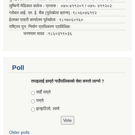
लुम्बिनी मेडिकल कलेज - प्रभास : ०७५-४११२०१ / ०७५- ४११२०२
ग्लोबल आई. एम. ई. बैंक (पूर्वखोला ब्रान्च) :९८५६०४६१९२
ईलाका प्रहरी कार्यालय पूर्वखोला : ९८५७०६०१६०
राष्ट्रिय पुन: निर्माण प्राधिकरण प्राविधिक:
घनश्याम यादव :९८६०३१९०३६
Poll
तपाइलाई हाम्रो गाउँपालिकाको सेवा कस्तो लाग्यो ?
Choices
सार्है राम्रो
राम्रो
झन्झटिलो, लामो
Older polls