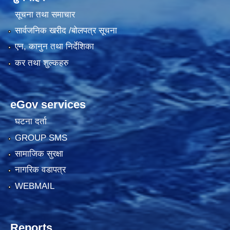
सूचना तथा समाचार
सार्वजनिक खरीद /बोलपत्र सूचना
एन, कानुन तथा निर्देशिका
कर तथा शुल्कहरु
eGov services
घटना दर्ता
GROUP SMS
सामाजिक सुरक्षा
नागरिक वडापत्र
WEBMAIL
Reports