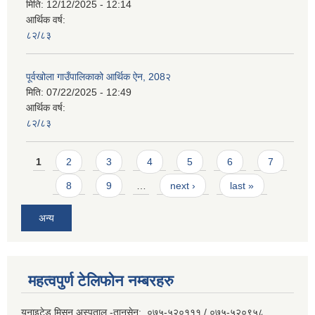
मिति:
12/12/2025 - 12:14
आर्थिक वर्ष:
८२/८३
पूर्वखोला गाउँपालिकाको आर्थिक ऐन, 208२
मिति:
07/22/2025 - 12:49
आर्थिक वर्ष:
८२/८३
Pages
1
2
3
4
5
6
7
8
9
…
next ›
last »
अन्य
महत्वपुर्ण टेलिफोन नम्बरहरु
युनाइटेड मिसन अस्पताल -तानसेन: ०७५-५२०१११ / ०७५-५२०९५८