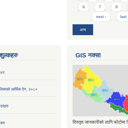
6
7
8
next ›
last
अन्य
ुल्कहरु
GIS नक्सा
०७९
ँपालिकाको आर्थिक ऐन, २०८०
 दरहरु
विस्तृत जानकारीको लागि फोटोमा क
 कर