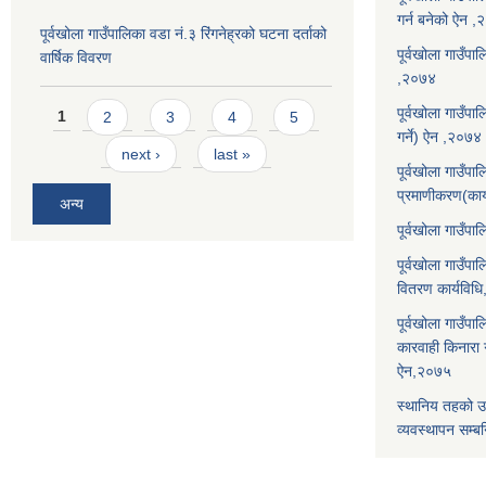
गर्न बनेको ऐन 
पूर्वखोला गाउँपालिका वडा नं.३ रिंगनेह्रको घटना दर्ताको
पूर्वखोला गाउँपाल
वार्षिक विवरण
,२०७४
Pages
पूर्वखोला गाउँप
1
2
3
4
5
गर्ने) ऐन ,२०७४
next ›
last »
पूर्वखोला गाउँप
प्रमाणीकरण(कार
अन्य
पूर्वखोला गाउँ
पूर्वखोला गाउँप
वितरण कार्यविध
पूर्वखोला गाउँपा
कारवाही किनारा गर
ऐन,२०७५
स्थानिय तहको उ
व्यवस्थापन सम्बन