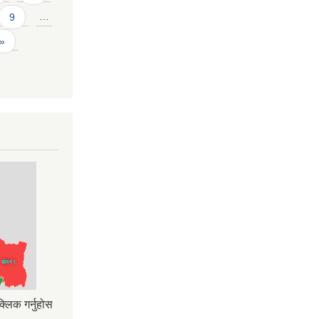
9
…
 »
्लिक गर्नुहोस