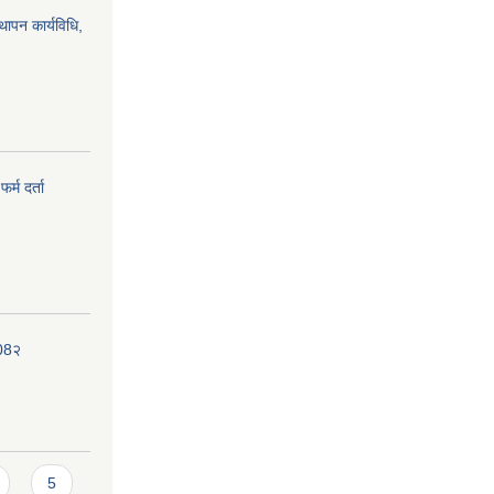
्थापन कार्यविधि,
र्म दर्ता
208२
5