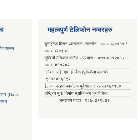
का
महत्वपुर्ण टेलिफोन नम्बरहरु
युनाइटेड मिसन अस्पताल -तानसेन: ०७५-५२०१११ /
ानीय शासन
०७५-५२०९५८
लुम्बिनी मेडिकल कलेज - प्रभास : ०७५-४११२०१ /
०७५- ४११२०२
ग्लोबल आई. एम. ई. बैंक (पूर्वखोला ब्रान्च)
:९८५६०४६१९२
ईलाका प्रहरी कार्यालय पूर्वखोला : ९८५७०६०१६०
राष्ट्रिय पुन: निर्माण प्राधिकरण प्राविधिक:
ी औजार (Back
घनश्याम यादव :९८६०३१९०३६
थापन