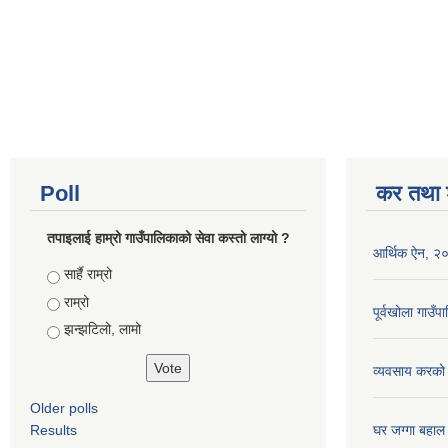
Poll
कर तथा श
तपाइलाई हाम्रो गाउँपालिकाको सेवा कस्तो लाग्यो ?
आर्थिक ऐन, २
Choices
सार्है राम्रो
राम्रो
पूर्वखोला गाउ
झन्झटिलो, लामो
व्यवसाय करको
Older polls
Results
घर जग्गा बहाल