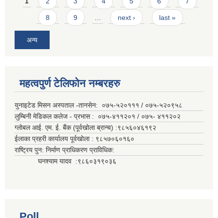
Pages
1
2
3
4
5
6
7
8
9
…
next ›
last »
अन्य
महत्वपुर्ण टेलिफोन नम्बरहरु
युनाइटेड मिसन अस्पताल -तानसेन: ०७५-५२०१११ / ०७५-५२०९५८
लुम्बिनी मेडिकल कलेज - प्रभास : ०७५-४११२०१ / ०७५- ४११२०२
ग्लोबल आई. एम. ई. बैंक (पूर्वखोला ब्रान्च) :९८५६०४६१९२
ईलाका प्रहरी कार्यालय पूर्वखोला : ९८५७०६०१६०
राष्ट्रिय पुन: निर्माण प्राधिकरण प्राविधिक:
घनश्याम यादव :९८६०३१९०३६
Poll