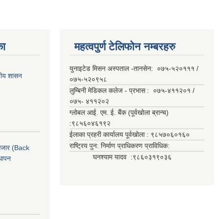
का
महत्वपुर्ण टेलिफोन नम्बरहरु
युनाइटेड मिसन अस्पताल -तानसेन: ०७५-५२०१११ /
ानीय शासन
०७५-५२०९५८
लुम्बिनी मेडिकल कलेज - प्रभास : ०७५-४११२०१ /
०७५- ४११२०२
ग्लोबल आई. एम. ई. बैंक (पूर्वखोला ब्रान्च)
:९८५६०४६१९२
ईलाका प्रहरी कार्यालय पूर्वखोला : ९८५७०६०१६०
राष्ट्रिय पुन: निर्माण प्राधिकरण प्राविधिक:
ी औजार (Back
घनश्याम यादव :९८६०३१९०३६
थापन