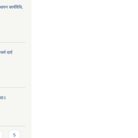
्थापन कार्यविधि,
र्म दर्ता
208२
5