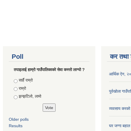
Poll
कर तथा श
तपाइलाई हाम्रो गाउँपालिकाको सेवा कस्तो लाग्यो ?
आर्थिक ऐन, २
Choices
सार्है राम्रो
राम्रो
पूर्वखोला गाउ
झन्झटिलो, लामो
व्यवसाय करको
Older polls
Results
घर जग्गा बहाल