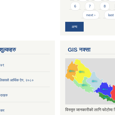
6
7
8
next ›
last
अन्य
ुल्कहरु
GIS नक्सा
०७९
ँपालिकाको आर्थिक ऐन, २०८०
 दरहरु
विस्तृत जानकारीको लागि फोटोमा क
 कर