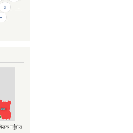
9
…
 »
्लिक गर्नुहोस