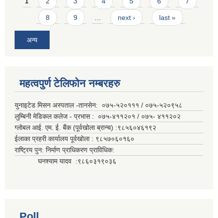
Pages
1
2
3
4
5
6
7
8
9
…
next ›
last »
अन्य
महत्वपुर्ण टेलिफोन नम्बरहरु
युनाइटेड मिसन अस्पताल -तानसेन: ०७५-५२०१११ / ०७५-५२०९५८
लुम्बिनी मेडिकल कलेज - प्रभास : ०७५-४११२०१ / ०७५- ४११२०२
ग्लोबल आई. एम. ई. बैंक (पूर्वखोला ब्रान्च) :९८५६०४६१९२
ईलाका प्रहरी कार्यालय पूर्वखोला : ९८५७०६०१६०
राष्ट्रिय पुन: निर्माण प्राधिकरण प्राविधिक:
घनश्याम यादव :९८६०३१९०३६
Poll