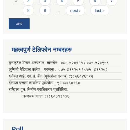
Pages
1
2
3
4
5
6
7
8
9
…
next ›
last »
अन्य
महत्वपुर्ण टेलिफोन नम्बरहरु
युनाइटेड मिसन अस्पताल -तानसेन: ०७५-५२०१११ / ०७५-५२०९५८
लुम्बिनी मेडिकल कलेज - प्रभास : ०७५-४११२०१ / ०७५- ४११२०२
ग्लोबल आई. एम. ई. बैंक (पूर्वखोला ब्रान्च) :९८५६०४६१९२
ईलाका प्रहरी कार्यालय पूर्वखोला : ९८५७०६०१६०
राष्ट्रिय पुन: निर्माण प्राधिकरण प्राविधिक:
घनश्याम यादव :९८६०३१९०३६
Poll