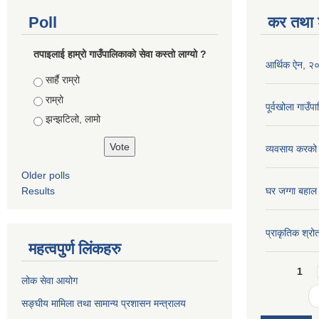
Poll
कर तथा श
तपाइलाई हाम्रो गाउँपालिकाको सेवा कस्तो लाग्यो ?
आर्थिक ऐन, २
Choices
सार्है राम्रो
राम्रो
पूर्वखोला गाउ
झन्झटिलो, लामो
व्यवसाय करको
Older polls
Results
घर जग्गा बहाल
प्राकृतिक श्रो
महत्वपुर्ण लिंकहरु
Pages
1
लोक सेवा आयोग
सङ्घीय मामिला तथा सामान्य प्रशासन मन्त्रालय