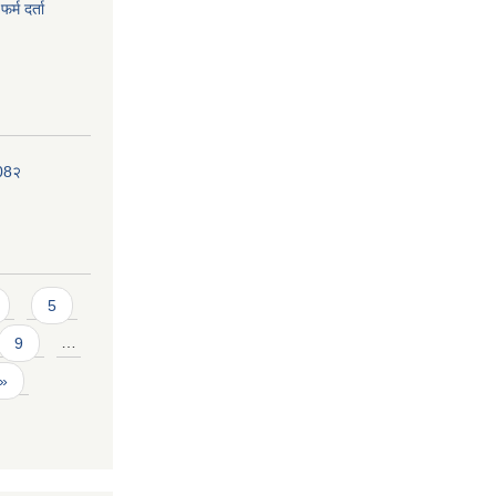
र्म दर्ता
208२
5
9
…
 »