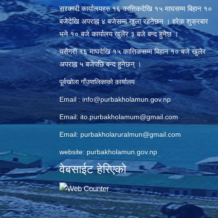
सरकारी कार्यालयहरु १६ कात्तिकदेखि १५ माघसम्म बिहान १०
बजेदेखि अपराह्न ४ बजेसम्म खुला रहनेछन् । हरेक शुक्रबार
भने १० बजे कार्यालय खुलेर ३ बजे बन्द हुनेछ ।
यसैगरी १६ माघदेखि १५ कात्तिकसम्म बिहान १० बजे खुलेर
अपराह्न ५ बजेपछि बन्द हुनेछन् ।
पूर्वखोला गाँउपालिकाको कार्यालय
Email :
info@purbakholamun.gov.np
Email:
ito.purbakholamum@gmail.com
Email:
purbakholaruralmun@gmail.com
website: purbakholamun.gov.np
वेबसाईट हेरिएको