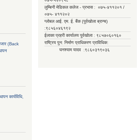
०७५-५२०९५८
लुम्बिनी मेडिकल कलेज - प्रभास : ०७५-४११२०१ /
०७५- ४११२०२
ग्लोबल आई. एम. ई. बैंक (पूर्वखोला ब्रान्च)
:९८५६०४६१९२
ईलाका प्रहरी कार्यालय पूर्वखोला : ९८५७०६०१६०
राष्ट्रिय पुन: निर्माण प्राधिकरण प्राविधिक:
ी औजार (Back
घनश्याम यादव :९८६०३१९०३६
थापन
्थापन कार्यविधि,