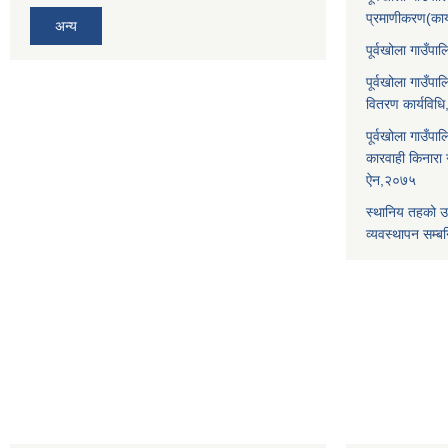
प्रमाणीकरण(कार
अन्य
पूर्वखोला गाउँ
पूर्वखोला गाउँप
वितरण कार्यविध
पूर्वखोला गाउँपा
कारवाही किनारा गर
ऐन,२०७५
स्थानिय तहको उ
व्यवस्थापन सम्बन