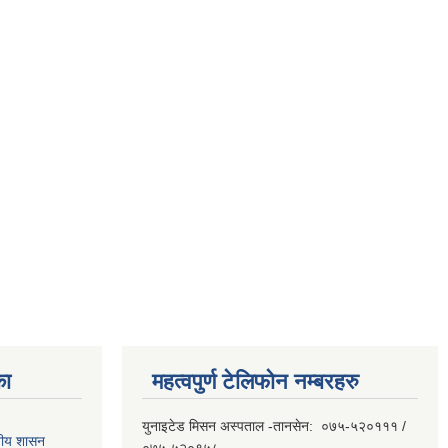
का
महत्वपुर्ण टेलिफोन नम्बरहरु
युनाइटेड मिसन अस्पताल -तानसेन: ०७५-५२०१११ /
ानीय शासन