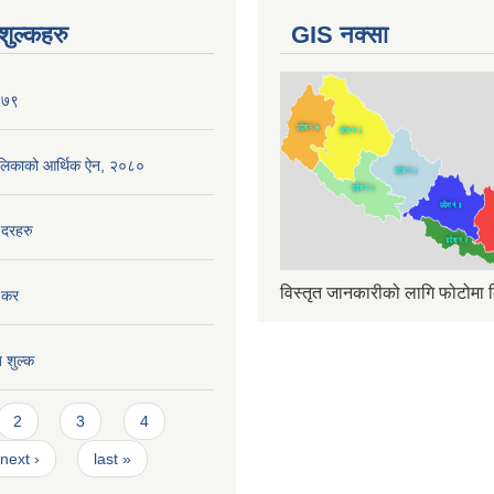
ुल्कहरु
GIS नक्सा
०७९
ँपालिकाको आर्थिक ऐन, २०८०
 दरहरु
विस्तृत जानकारीको लागि फोटोमा क
 कर
त शुल्क
2
3
4
next ›
last »