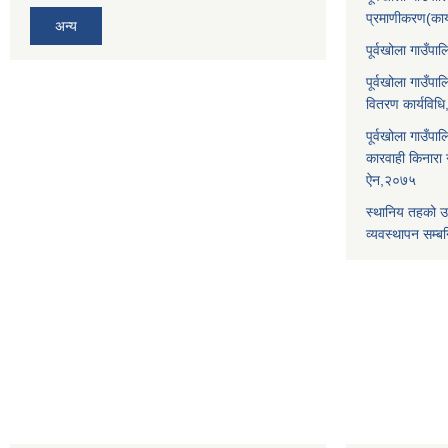
प्रमाणीकरण(कार
अन्य
पूर्वखोला गाउँ
पूर्वखोला गाउँप
वितरण कार्यविध
पूर्वखोला गाउँपा
कारवाही किनारा गर
ऐन,२०७५
स्थानिय तहको उ
व्यवस्थापन सम्बन