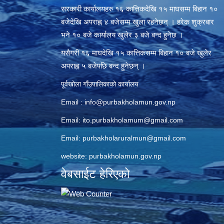
सरकारी कार्यालयहरु १६ कात्तिकदेखि १५ माघसम्म बिहान १०
बजेदेखि अपराह्न ४ बजेसम्म खुला रहनेछन् । हरेक शुक्रबार
भने १० बजे कार्यालय खुलेर ३ बजे बन्द हुनेछ ।
यसैगरी १६ माघदेखि १५ कात्तिकसम्म बिहान १० बजे खुलेर
अपराह्न ५ बजेपछि बन्द हुनेछन् ।
पूर्वखोला गाँउपालिकाको कार्यालय
Email :
info@purbakholamun.gov.np
Email:
ito.purbakholamum@gmail.com
Email:
purbakholaruralmun@gmail.com
website: purbakholamun.gov.np
वेबसाईट हेरिएको