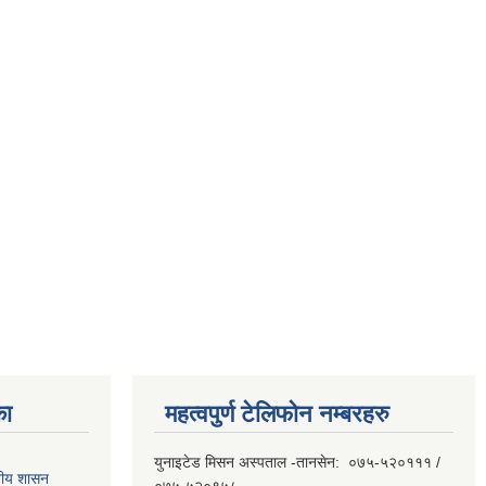
का
महत्वपुर्ण टेलिफोन नम्बरहरु
युनाइटेड मिसन अस्पताल -तानसेन: ०७५-५२०१११ /
ानीय शासन