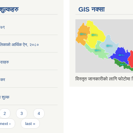
ुल्कहरु
GIS नक्सा
०७९
ँपालिकाको आर्थिक ऐन, २०८०
 दरहरु
विस्तृत जानकारीको लागि फोटोमा क
 कर
त शुल्क
2
3
4
next ›
last »