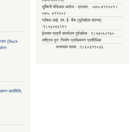
०७५-५२०९५८
लुम्बिनी मेडिकल कलेज - प्रभास : ०७५-४११२०१ /
०७५- ४११२०२
ग्लोबल आई. एम. ई. बैंक (पूर्वखोला ब्रान्च)
:९८५६०४६१९२
ईलाका प्रहरी कार्यालय पूर्वखोला : ९८५७०६०१६०
राष्ट्रिय पुन: निर्माण प्राधिकरण प्राविधिक:
ी औजार (Back
घनश्याम यादव :९८६०३१९०३६
थापन
्थापन कार्यविधि,