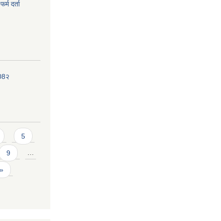
र्म दर्ता
208२
5
9
…
 »