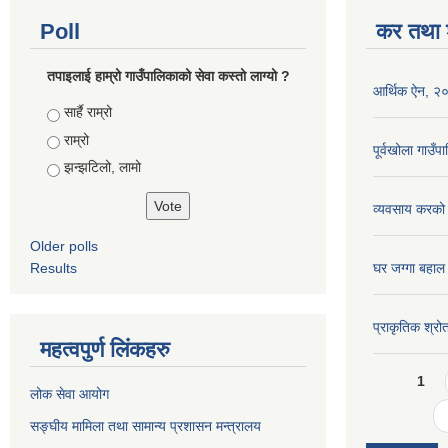
Poll
कर तथा श
तपाइलाई हाम्रो गाउँपालिकाको सेवा कस्तो लाग्यो ?
आर्थिक ऐन, २
Choices
सार्है राम्रो
राम्रो
पूर्वखोला गाउ
झन्झटिलो, लामो
व्यवसाय करको
Older polls
Results
घर जग्गा बहाल
प्राकृतिक श्रो
महत्वपुर्ण लिंकहरु
Pages
1
लोक सेवा आयोग
सङ्घीय मामिला तथा सामान्य प्रशासन मन्त्रालय