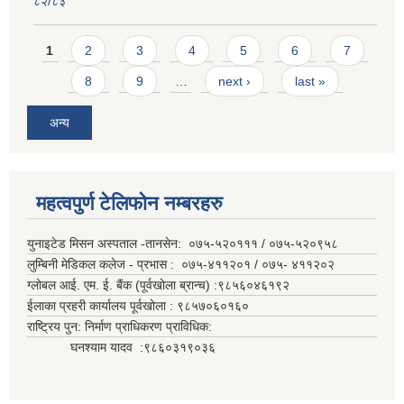
८२/८३
Pages
1
2
3
4
5
6
7
8
9
…
next ›
last »
अन्य
महत्वपुर्ण टेलिफोन नम्बरहरु
युनाइटेड मिसन अस्पताल -तानसेन: ०७५-५२०१११ / ०७५-५२०९५८
लुम्बिनी मेडिकल कलेज - प्रभास : ०७५-४११२०१ / ०७५- ४११२०२
ग्लोबल आई. एम. ई. बैंक (पूर्वखोला ब्रान्च) :९८५६०४६१९२
ईलाका प्रहरी कार्यालय पूर्वखोला : ९८५७०६०१६०
राष्ट्रिय पुन: निर्माण प्राधिकरण प्राविधिक:
घनश्याम यादव :९८६०३१९०३६