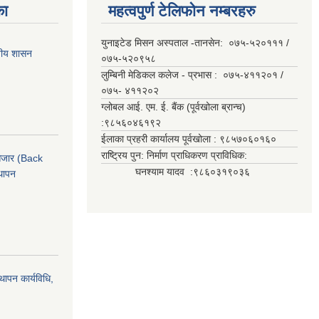
का
महत्वपुर्ण टेलिफोन नम्बरहरु
युनाइटेड मिसन अस्पताल -तानसेन: ०७५-५२०१११ /
ानीय शासन
०७५-५२०९५८
लुम्बिनी मेडिकल कलेज - प्रभास : ०७५-४११२०१ /
०७५- ४११२०२
ग्लोबल आई. एम. ई. बैंक (पूर्वखोला ब्रान्च)
:९८५६०४६१९२
ईलाका प्रहरी कार्यालय पूर्वखोला : ९८५७०६०१६०
राष्ट्रिय पुन: निर्माण प्राधिकरण प्राविधिक:
ी औजार (Back
घनश्याम यादव :९८६०३१९०३६
थापन
्थापन कार्यविधि,