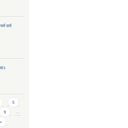
र्म दर्ता
208२
5
9
…
 »