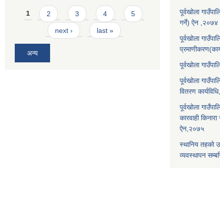
Pages
पूर्वखोला गाउँप
1
2
3
4
5
गर्ने) ऐन ,२०७४
next ›
last »
पूर्वखोला गाउँप
प्रमाणीकरण(कार
अन्य
पूर्वखोला गाउँ
पूर्वखोला गाउँप
वितरण कार्यविध
पूर्वखोला गाउँपा
कारवाही किनारा गर
ऐन,२०७५
स्थानिय तहको उ
व्यवस्थापन सम्बन