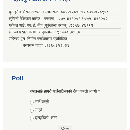
युनाइटेड मिसन अस्पताल -तानसेन: ०७५-५२०१११ / ०७५-५२०९५८
लुम्बिनी मेडिकल कलेज - प्रभास : ०७५-४११२०१ / ०७५- ४११२०२
ग्लोबल आई. एम. ई. बैंक (पूर्वखोला ब्रान्च) :९८५६०४६१९२
ईलाका प्रहरी कार्यालय पूर्वखोला : ९८५७०६०१६०
राष्ट्रिय पुन: निर्माण प्राधिकरण प्राविधिक:
घनश्याम यादव :९८६०३१९०३६
Poll
तपाइलाई हाम्रो गाउँपालिकाको सेवा कस्तो लाग्यो ?
Choices
सार्है राम्रो
राम्रो
झन्झटिलो, लामो