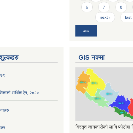
6
7
8
next ›
last
अन्य
ुल्कहरु
GIS नक्सा
०७९
ँपालिकाको आर्थिक ऐन, २०८०
 दरहरु
विस्तृत जानकारीको लागि फोटोमा क
 कर