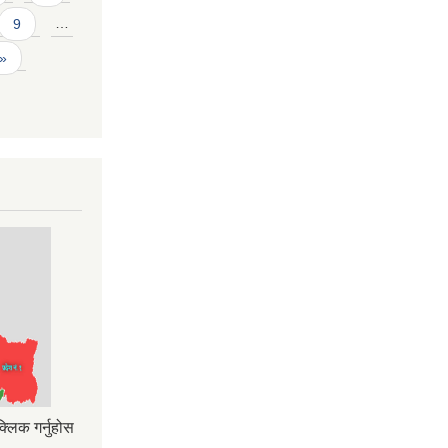
9
…
 »
्लिक गर्नुहोस