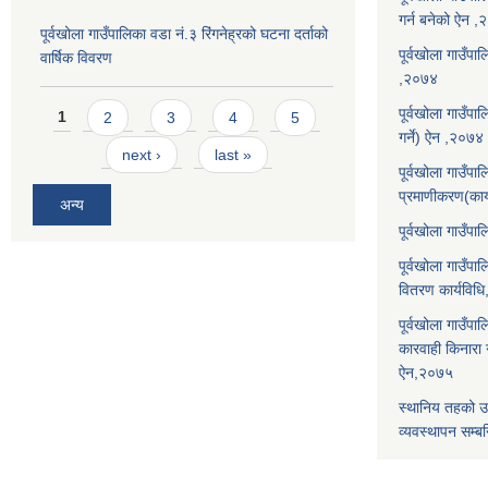
गर्न बनेको ऐन 
पूर्वखोला गाउँपालिका वडा नं.३ रिंगनेह्रको घटना दर्ताको
पूर्वखोला गाउँपाल
वार्षिक विवरण
,२०७४
Pages
पूर्वखोला गाउँप
1
2
3
4
5
गर्ने) ऐन ,२०७४
next ›
last »
पूर्वखोला गाउँप
प्रमाणीकरण(कार
अन्य
पूर्वखोला गाउँ
पूर्वखोला गाउँप
वितरण कार्यविध
पूर्वखोला गाउँपा
कारवाही किनारा गर
ऐन,२०७५
स्थानिय तहको उ
व्यवस्थापन सम्बन