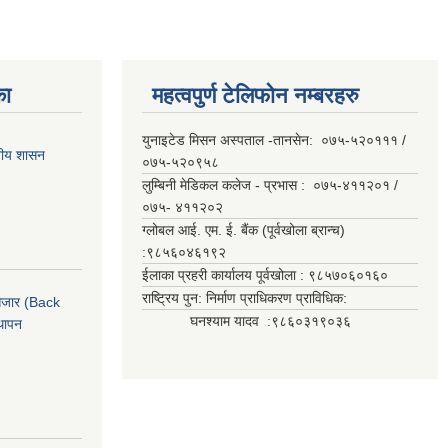
का
महत्वपुर्ण टेलिफोन नम्बरहरु
युनाइटेड मिसन अस्पताल -तानसेन: ०७५-५२०१११ /
ानीय शासन
०७५-५२०९५८
लुम्बिनी मेडिकल कलेज - प्रभास : ०७५-४११२०१ /
०७५- ४११२०२
ग्लोबल आई. एम. ई. बैंक (पूर्वखोला ब्रान्च)
:९८५६०४६१९२
ईलाका प्रहरी कार्यालय पूर्वखोला : ९८५७०६०१६०
राष्ट्रिय पुन: निर्माण प्राधिकरण प्राविधिक:
ी औजार (Back
घनश्याम यादव :९८६०३१९०३६
थापन