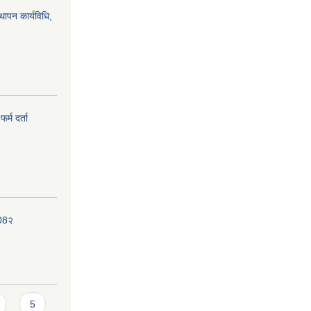
्थापन कार्यविधि,
र्म दर्ता
208२
5