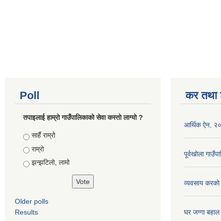
Poll
कर तथा श
तपाइलाई हाम्रो गाउँपालिकाको सेवा कस्तो लाग्यो ?
आर्थिक ऐन, २
Choices
सार्है राम्रो
राम्रो
पूर्वखोला गाउ
झन्झटिलो, लामो
व्यवसाय करको
Older polls
Results
घर जग्गा बहाल