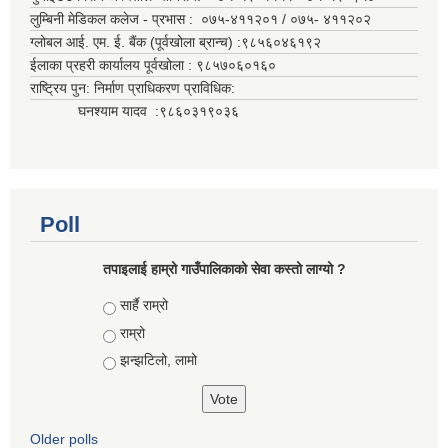
लुम्बिनी मेडिकल कलेज - प्रभास : ०७५-४११२०१ / ०७५- ४११२०२
ग्लोबल आई. एम. ई. बैंक (पूर्वखोला ब्रान्च) :९८५६०४६१९२
ईलाका प्रहरी कार्यालय पूर्वखोला : ९८५७०६०१६०
राष्ट्रिय पुन: निर्माण प्राधिकरण प्राविधिक:
घनश्याम यादव :९८६०३१९०३६
Poll
तपाइलाई हाम्रो गाउँपालिकाको सेवा कस्तो लाग्यो ?
Choices
सार्है राम्रो
राम्रो
झन्झटिलो, लामो
Older polls