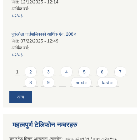
मिति:
12/12/2025 - 12:14
आर्थिक वर्ष:
८२/८३
पूर्वखोला गाउँपालिकाको आर्थिक ऐन, 208२
मिति:
07/22/2025 - 12:49
आर्थिक वर्ष:
८२/८३
Pages
1
2
3
4
5
6
7
8
9
…
next ›
last »
अन्य
महत्वपुर्ण टेलिफोन नम्बरहरु
युनाइटेड मिसन अस्पताल -तानसेन: ०७५-५२०१११ / ०७५-५२०९५८