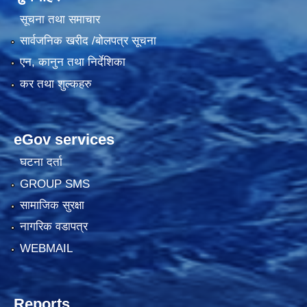
सूचना तथा समाचार
सार्वजनिक खरीद /बोलपत्र सूचना
एन, कानुन तथा निर्देशिका
कर तथा शुल्कहरु
eGov services
घटना दर्ता
GROUP SMS
सामाजिक सुरक्षा
नागरिक वडापत्र
WEBMAIL
Reports