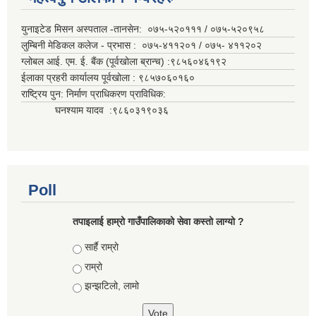
युनाइटेड मिसन अस्पताल -तानसेन: ०७५-५२०१११ / ०७५-५२०९५८
लुम्बिनी मेडिकल कलेज - प्रभास : ०७५-४११२०१ / ०७५- ४११२०२
ग्लोबल आई. एम. ई. बैंक (पूर्वखोला ब्रान्च) :९८५६०४६१९२
ईलाका प्रहरी कार्यालय पूर्वखोला : ९८५७०६०१६०
राष्ट्रिय पुन: निर्माण प्राधिकरण प्राविधिक:
घनश्याम यादव :९८६०३१९०३६
Poll
तपाइलाई हाम्रो गाउँपालिकाको सेवा कस्तो लाग्यो ?
Choices
सार्है राम्रो
राम्रो
झन्झटिलो, लामो