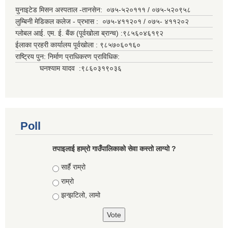
युनाइटेड मिसन अस्पताल -तानसेन: ०७५-५२०१११ / ०७५-५२०९५८
लुम्बिनी मेडिकल कलेज - प्रभास : ०७५-४११२०१ / ०७५- ४११२०२
ग्लोबल आई. एम. ई. बैंक (पूर्वखोला ब्रान्च) :९८५६०४६१९२
ईलाका प्रहरी कार्यालय पूर्वखोला : ९८५७०६०१६०
राष्ट्रिय पुन: निर्माण प्राधिकरण प्राविधिक:
घनश्याम यादव :९८६०३१९०३६
Poll
तपाइलाई हाम्रो गाउँपालिकाको सेवा कस्तो लाग्यो ?
Choices
सार्है राम्रो
राम्रो
झन्झटिलो, लामो