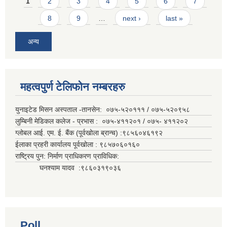
Pages
1
2
3
4
5
6
7
8
9
…
next ›
last »
अन्य
महत्वपुर्ण टेलिफोन नम्बरहरु
युनाइटेड मिसन अस्पताल -तानसेन: ०७५-५२०१११ / ०७५-५२०९५८
लुम्बिनी मेडिकल कलेज - प्रभास : ०७५-४११२०१ / ०७५- ४११२०२
ग्लोबल आई. एम. ई. बैंक (पूर्वखोला ब्रान्च) :९८५६०४६१९२
ईलाका प्रहरी कार्यालय पूर्वखोला : ९८५७०६०१६०
राष्ट्रिय पुन: निर्माण प्राधिकरण प्राविधिक:
घनश्याम यादव :९८६०३१९०३६
Poll