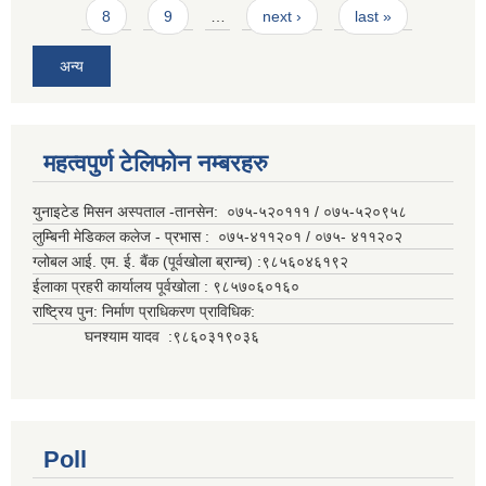
8
9
…
next ›
last »
अन्य
महत्वपुर्ण टेलिफोन नम्बरहरु
युनाइटेड मिसन अस्पताल -तानसेन: ०७५-५२०१११ / ०७५-५२०९५८
लुम्बिनी मेडिकल कलेज - प्रभास : ०७५-४११२०१ / ०७५- ४११२०२
ग्लोबल आई. एम. ई. बैंक (पूर्वखोला ब्रान्च) :९८५६०४६१९२
ईलाका प्रहरी कार्यालय पूर्वखोला : ९८५७०६०१६०
राष्ट्रिय पुन: निर्माण प्राधिकरण प्राविधिक:
घनश्याम यादव :९८६०३१९०३६
Poll