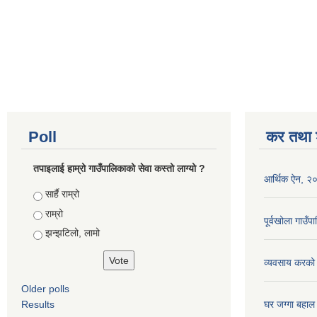
Poll
कर तथा श
तपाइलाई हाम्रो गाउँपालिकाको सेवा कस्तो लाग्यो ?
आर्थिक ऐन, २
Choices
सार्है राम्रो
राम्रो
पूर्वखोला गाउ
झन्झटिलो, लामो
व्यवसाय करको
Older polls
Results
घर जग्गा बहाल