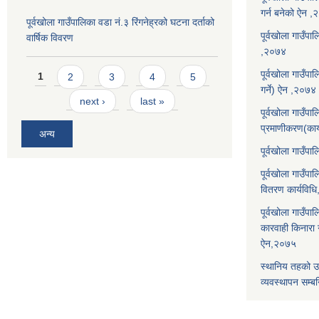
गर्न बनेको ऐन 
पूर्वखोला गाउँपालिका वडा नं.३ रिंगनेह्रको घटना दर्ताको
पूर्वखोला गाउँपाल
वार्षिक विवरण
,२०७४
Pages
पूर्वखोला गाउँप
1
2
3
4
5
गर्ने) ऐन ,२०७४
next ›
last »
पूर्वखोला गाउँप
प्रमाणीकरण(कार
अन्य
पूर्वखोला गाउँ
पूर्वखोला गाउँप
वितरण कार्यविध
पूर्वखोला गाउँपा
कारवाही किनारा गर
ऐन,२०७५
स्थानिय तहको उ
व्यवस्थापन सम्बन