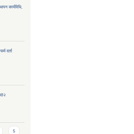
्थापन कार्यविधि,
र्म दर्ता
208२
5