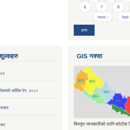
6
7
8
next ›
last
अन्य
ुल्कहरु
GIS नक्सा
०७९
ँपालिकाको आर्थिक ऐन, २०८०
 दरहरु
विस्तृत जानकारीको लागि फोटोमा क
 कर