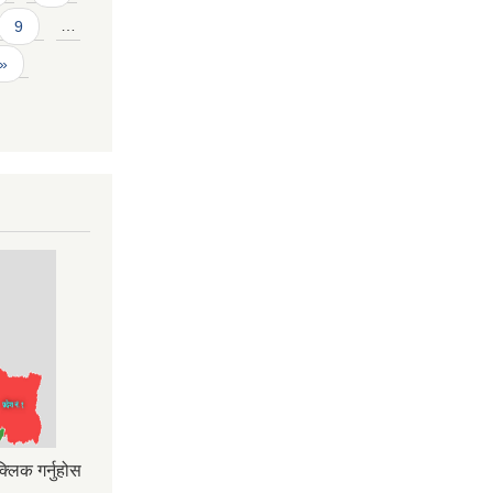
9
…
 »
्लिक गर्नुहोस