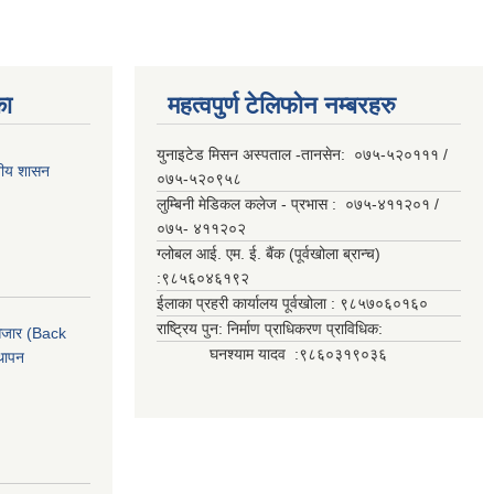
का
महत्वपुर्ण टेलिफोन नम्बरहरु
युनाइटेड मिसन अस्पताल -तानसेन: ०७५-५२०१११ /
ानीय शासन
०७५-५२०९५८
लुम्बिनी मेडिकल कलेज - प्रभास : ०७५-४११२०१ /
०७५- ४११२०२
ग्लोबल आई. एम. ई. बैंक (पूर्वखोला ब्रान्च)
:९८५६०४६१९२
ईलाका प्रहरी कार्यालय पूर्वखोला : ९८५७०६०१६०
राष्ट्रिय पुन: निर्माण प्राधिकरण प्राविधिक:
ी औजार (Back
घनश्याम यादव :९८६०३१९०३६
थापन