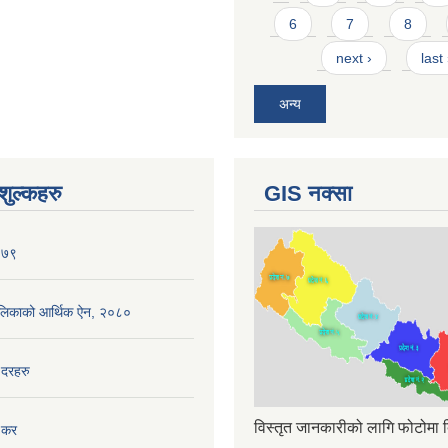
6
7
8
next ›
last
अन्य
ुल्कहरु
GIS नक्सा
०७९
ँपालिकाको आर्थिक ऐन, २०८०
 दरहरु
विस्तृत जानकारीको लागि फोटोमा क
 कर