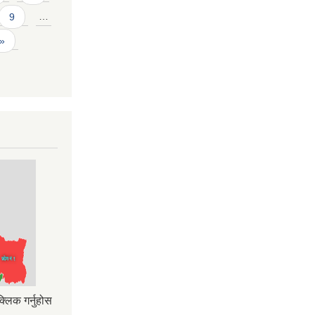
9
…
 »
्लिक गर्नुहोस