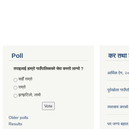
Poll
कर तथा श
तपाइलाई हाम्रो गाउँपालिकाको सेवा कस्तो लाग्यो ?
आर्थिक ऐन, २
Choices
सार्है राम्रो
राम्रो
पूर्वखोला गाउ
झन्झटिलो, लामो
व्यवसाय करको
Older polls
Results
घर जग्गा बहाल