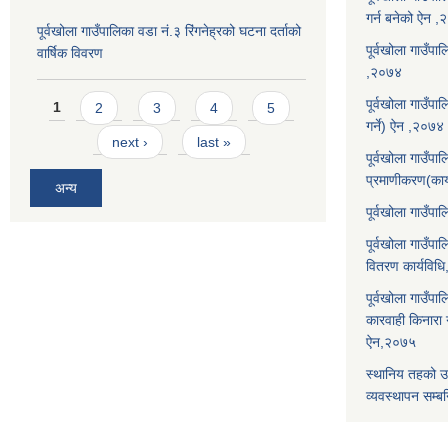
गर्न बनेको ऐन 
पूर्वखोला गाउँपालिका वडा नं.३ रिंगनेह्रको घटना दर्ताको
पूर्वखोला गाउँपाल
वार्षिक विवरण
,२०७४
Pages
पूर्वखोला गाउँप
1
2
3
4
5
गर्ने) ऐन ,२०७४
next ›
last »
पूर्वखोला गाउँप
प्रमाणीकरण(कार
अन्य
पूर्वखोला गाउँ
पूर्वखोला गाउँप
वितरण कार्यविध
पूर्वखोला गाउँपा
कारवाही किनारा गर
ऐन,२०७५
स्थानिय तहको उ
व्यवस्थापन सम्बन