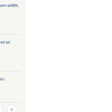
्थापन कार्यविधि,
र्म दर्ता
208२
5