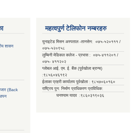
का
महत्वपुर्ण टेलिफोन नम्बरहरु
युनाइटेड मिसन अस्पताल -तानसेन: ०७५-५२०१११ /
ानीय शासन
०७५-५२०९५८
लुम्बिनी मेडिकल कलेज - प्रभास : ०७५-४११२०१ /
०७५- ४११२०२
ग्लोबल आई. एम. ई. बैंक (पूर्वखोला ब्रान्च)
:९८५६०४६१९२
ईलाका प्रहरी कार्यालय पूर्वखोला : ९८५७०६०१६०
राष्ट्रिय पुन: निर्माण प्राधिकरण प्राविधिक:
ी औजार (Back
घनश्याम यादव :९८६०३१९०३६
थापन