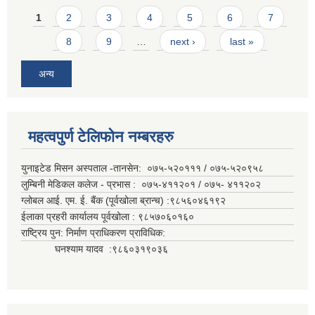
Pages
1
2
3
4
5
6
7
8
9
…
next ›
last »
अन्य
महत्वपुर्ण टेलिफोन नम्बरहरु
युनाइटेड मिसन अस्पताल -तानसेन: ०७५-५२०१११ / ०७५-५२०९५८
लुम्बिनी मेडिकल कलेज - प्रभास : ०७५-४११२०१ / ०७५- ४११२०२
ग्लोबल आई. एम. ई. बैंक (पूर्वखोला ब्रान्च) :९८५६०४६१९२
ईलाका प्रहरी कार्यालय पूर्वखोला : ९८५७०६०१६०
राष्ट्रिय पुन: निर्माण प्राधिकरण प्राविधिक:
घनश्याम यादव :९८६०३१९०३६