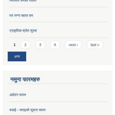
व्यवसाय करको दरहरु
घर जग्गा बहाल कर
प्राकृतिक श्रोत शुल्क
Pages
1
2
3
4
next ›
last »
अन्य
नमुना फारमहरु
आवेदन फारम
बसाई - सराइको सूचना फारम