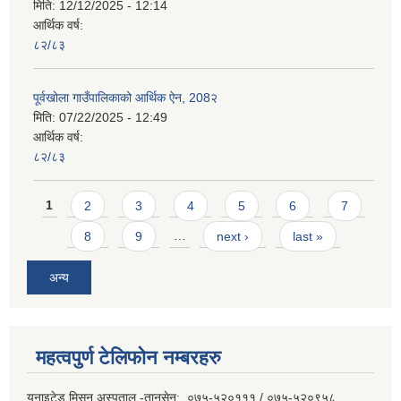
मिति:
12/12/2025 - 12:14
आर्थिक वर्ष:
८२/८३
पूर्वखोला गाउँपालिकाको आर्थिक ऐन, 208२
मिति:
07/22/2025 - 12:49
आर्थिक वर्ष:
८२/८३
Pages
1
2
3
4
5
6
7
8
9
…
next ›
last »
अन्य
महत्वपुर्ण टेलिफोन नम्बरहरु
युनाइटेड मिसन अस्पताल -तानसेन: ०७५-५२०१११ / ०७५-५२०९५८