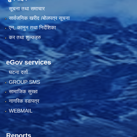
सूचना तथा समाचार
सार्वजनिक खरीद /बोलपत्र सूचना
एन, कानुन तथा निर्देशिका
कर तथा शुल्कहरु
eGov services
घटना दर्ता
GROUP SMS
सामाजिक सुरक्षा
नागरिक वडापत्र
WEBMAIL
Reports