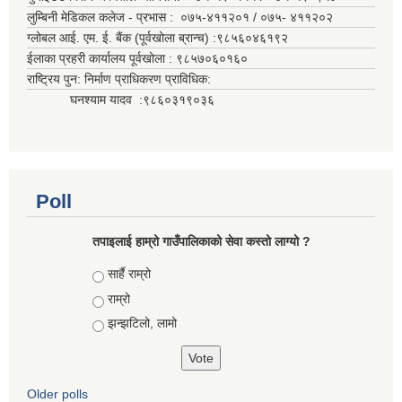
लुम्बिनी मेडिकल कलेज - प्रभास : ०७५-४११२०१ / ०७५- ४११२०२
ग्लोबल आई. एम. ई. बैंक (पूर्वखोला ब्रान्च) :९८५६०४६१९२
ईलाका प्रहरी कार्यालय पूर्वखोला : ९८५७०६०१६०
राष्ट्रिय पुन: निर्माण प्राधिकरण प्राविधिक:
घनश्याम यादव :९८६०३१९०३६
Poll
तपाइलाई हाम्रो गाउँपालिकाको सेवा कस्तो लाग्यो ?
Choices
सार्है राम्रो
राम्रो
झन्झटिलो, लामो
Older polls