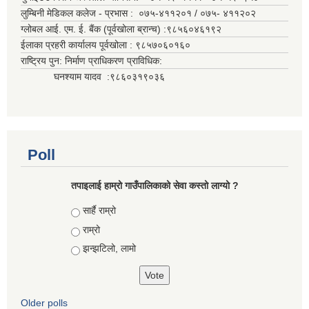
लुम्बिनी मेडिकल कलेज - प्रभास : ०७५-४११२०१ / ०७५- ४११२०२
ग्लोबल आई. एम. ई. बैंक (पूर्वखोला ब्रान्च) :९८५६०४६१९२
ईलाका प्रहरी कार्यालय पूर्वखोला : ९८५७०६०१६०
राष्ट्रिय पुन: निर्माण प्राधिकरण प्राविधिक:
घनश्याम यादव :९८६०३१९०३६
Poll
तपाइलाई हाम्रो गाउँपालिकाको सेवा कस्तो लाग्यो ?
Choices
सार्है राम्रो
राम्रो
झन्झटिलो, लामो
Older polls