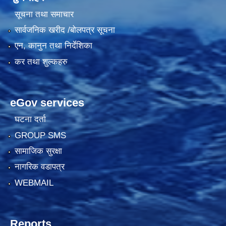
सूचना तथा समाचार
सार्वजनिक खरीद /बोलपत्र सूचना
एन, कानुन तथा निर्देशिका
कर तथा शुल्कहरु
eGov services
घटना दर्ता
GROUP SMS
सामाजिक सुरक्षा
नागरिक वडापत्र
WEBMAIL
Reports