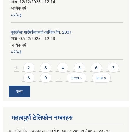
मिति:
12/12/2025 - 12:14
आर्थिक वर्ष:
८२/८३
पूर्वखोला गाउँपालिकाको आर्थिक ऐन, 208२
मिति:
07/22/2025 - 12:49
आर्थिक वर्ष:
८२/८३
Pages
1
2
3
4
5
6
7
8
9
…
next ›
last »
अन्य
महत्वपुर्ण टेलिफोन नम्बरहरु
युनाइटेड मिसन अस्पताल -तानसेन: ०७५-५२०१११ / ०७५-५२०९५८