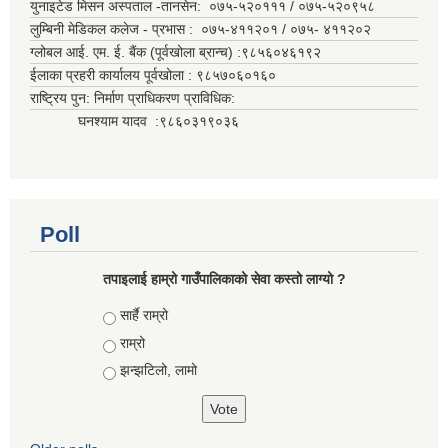
युनाइटेड मिसन अस्पताल -तानसेन: ०७५-५२०१११ / ०७५-५२०९५८
लुम्बिनी मेडिकल कलेज - प्रभास : ०७५-४११२०१ / ०७५- ४११२०२
ग्लोबल आई. एम. ई. बैंक (पूर्वखोला ब्रान्च) :९८५६०४६१९२
ईलाका प्रहरी कार्यालय पूर्वखोला : ९८५७०६०१६०
राष्ट्रिय पुन: निर्माण प्राधिकरण प्राविधिक:
घनश्याम यादव :९८६०३१९०३६
Poll
तपाइलाई हाम्रो गाउँपालिकाको सेवा कस्तो लाग्यो ?
Choices
सार्है राम्रो
राम्रो
झन्झटिलो, लामो