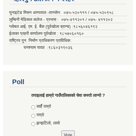
युनाइटेड मिसन अस्पताल -तानसेन: ०७५-५२०१११ / ०७५-५२०९५८
लुम्बिनी मेडिकल कलेज - प्रभास : ०७५-४११२०१ / ०७५- ४११२०२
ग्लोबल आई. एम. ई. बैंक (पूर्वखोला ब्रान्च) :९८५६०४६१९२
ईलाका प्रहरी कार्यालय पूर्वखोला : ९८५७०६०१६०
राष्ट्रिय पुन: निर्माण प्राधिकरण प्राविधिक:
घनश्याम यादव :९८६०३१९०३६
Poll
तपाइलाई हाम्रो गाउँपालिकाको सेवा कस्तो लाग्यो ?
Choices
सार्है राम्रो
राम्रो
झन्झटिलो, लामो