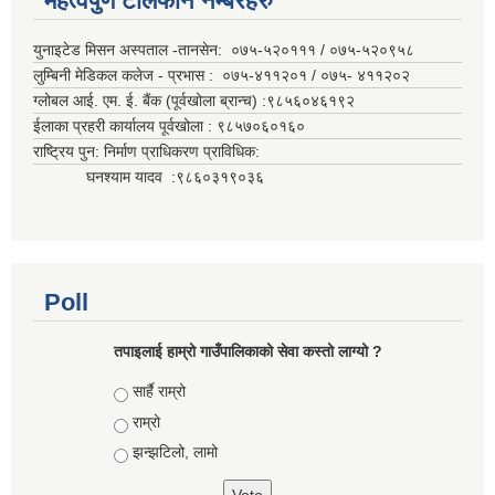
महत्वपुर्ण टेलिफोन नम्बरहरु
युनाइटेड मिसन अस्पताल -तानसेन: ०७५-५२०१११ / ०७५-५२०९५८
लुम्बिनी मेडिकल कलेज - प्रभास : ०७५-४११२०१ / ०७५- ४११२०२
ग्लोबल आई. एम. ई. बैंक (पूर्वखोला ब्रान्च) :९८५६०४६१९२
ईलाका प्रहरी कार्यालय पूर्वखोला : ९८५७०६०१६०
राष्ट्रिय पुन: निर्माण प्राधिकरण प्राविधिक:
घनश्याम यादव :९८६०३१९०३६
Poll
तपाइलाई हाम्रो गाउँपालिकाको सेवा कस्तो लाग्यो ?
Choices
सार्है राम्रो
राम्रो
झन्झटिलो, लामो