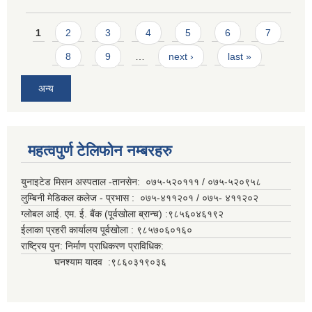
Pages
1
2
3
4
5
6
7
8
9
…
next ›
last »
अन्य
महत्वपुर्ण टेलिफोन नम्बरहरु
युनाइटेड मिसन अस्पताल -तानसेन: ०७५-५२०१११ / ०७५-५२०९५८
लुम्बिनी मेडिकल कलेज - प्रभास : ०७५-४११२०१ / ०७५- ४११२०२
ग्लोबल आई. एम. ई. बैंक (पूर्वखोला ब्रान्च) :९८५६०४६१९२
ईलाका प्रहरी कार्यालय पूर्वखोला : ९८५७०६०१६०
राष्ट्रिय पुन: निर्माण प्राधिकरण प्राविधिक:
घनश्याम यादव :९८६०३१९०३६