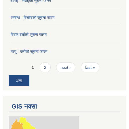
बसाई - सराइको सूचना फारम
सम्बन्ध - विच्छेदको सूचना फारम
विवाह दर्ताको सूचना फारम
मत्यु - दर्ताको सूचना फारम
Pages
1
2
next ›
last »
अन्य
GIS नक्सा