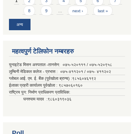
Pages
1
2
3
4
5
6
7
8
9
…
next ›
last »
अन्य
महत्वपुर्ण टेलिफोन नम्बरहरु
युनाइटेड मिसन अस्पताल -तानसेन: ०७५-५२०१११ / ०७५-५२०९५८
लुम्बिनी मेडिकल कलेज - प्रभास : ०७५-४११२०१ / ०७५- ४११२०२
ग्लोबल आई. एम. ई. बैंक (पूर्वखोला ब्रान्च) :९८५६०४६१९२
ईलाका प्रहरी कार्यालय पूर्वखोला : ९८५७०६०१६०
राष्ट्रिय पुन: निर्माण प्राधिकरण प्राविधिक:
घनश्याम यादव :९८६०३१९०३६
Poll