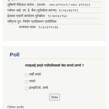
लुम्बिनी मेडिकल कलेज - प्रभास : ०७५-४११२०१ / ०७५- ४११२०२
ग्लोबल आई. एम. ई. बैंक (पूर्वखोला ब्रान्च) :९८५६०४६१९२
ईलाका प्रहरी कार्यालय पूर्वखोला : ९८५७०६०१६०
राष्ट्रिय पुन: निर्माण प्राधिकरण प्राविधिक:
घनश्याम यादव :९८६०३१९०३६
Poll
तपाइलाई हाम्रो गाउँपालिकाको सेवा कस्तो लाग्यो ?
Choices
सार्है राम्रो
राम्रो
झन्झटिलो, लामो
Older polls