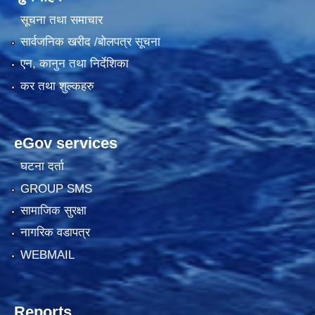
सूचना तथा समाचार
सार्वजनिक खरीद /बोलपत्र सूचना
एन, कानुन तथा निर्देशिका
कर तथा शुल्कहरु
eGov services
घटना दर्ता
GROUP SMS
सामाजिक सुरक्षा
नागरिक वडापत्र
WEBMAIL
Reports