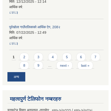
मिति:
12/12/2025 - 12:14
आर्थिक वर्ष:
८२/८३
पूर्वखोला गाउँपालिकाको आर्थिक ऐन, 208२
मिति:
07/22/2025 - 12:49
आर्थिक वर्ष:
८२/८३
Pages
1
2
3
4
5
6
7
8
9
…
next ›
last »
अन्य
महत्वपुर्ण टेलिफोन नम्बरहरु
युनाइटेड मिसन अस्पताल -तानसेन: ०७५-५२०१११ / ०७५-५२०९५८