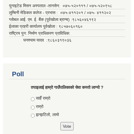
युनाइटेड मिसन अस्पताल -तानसेन: ०७५-५२०१११ / ०७५-५२०९५८
लुम्बिनी मेडिकल कलेज - प्रभास : ०७५-४११२०१ / ०७५- ४११२०२
ग्लोबल आई. एम. ई. बैंक (पूर्वखोला ब्रान्च) :९८५६०४६१९२
ईलाका प्रहरी कार्यालय पूर्वखोला : ९८५७०६०१६०
राष्ट्रिय पुन: निर्माण प्राधिकरण प्राविधिक:
घनश्याम यादव :९८६०३१९०३६
Poll
तपाइलाई हाम्रो गाउँपालिकाको सेवा कस्तो लाग्यो ?
Choices
सार्है राम्रो
राम्रो
झन्झटिलो, लामो