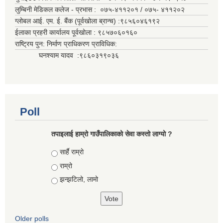
लुम्बिनी मेडिकल कलेज - प्रभास : ०७५-४११२०१ / ०७५- ४११२०२
ग्लोबल आई. एम. ई. बैंक (पूर्वखोला ब्रान्च) :९८५६०४६१९२
ईलाका प्रहरी कार्यालय पूर्वखोला : ९८५७०६०१६०
राष्ट्रिय पुन: निर्माण प्राधिकरण प्राविधिक:
घनश्याम यादव :९८६०३१९०३६
Poll
तपाइलाई हाम्रो गाउँपालिकाको सेवा कस्तो लाग्यो ?
Choices
सार्है राम्रो
राम्रो
झन्झटिलो, लामो
Older polls