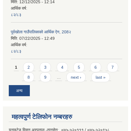
मिति:
12/12/2025 - 12:14
आर्थिक वर्ष:
८२/८३
पूर्वखोला गाउँपालिकाको आर्थिक ऐन, 208२
मिति:
07/22/2025 - 12:49
आर्थिक वर्ष:
८२/८३
Pages
1
2
3
4
5
6
7
8
9
…
next ›
last »
अन्य
महत्वपुर्ण टेलिफोन नम्बरहरु
युनाइटेड मिसन अस्पताल -तानसेन: ०७५-५२०१११ / ०७५-५२०९५८