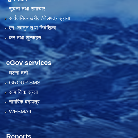
सूचना तथा समाचार
सार्वजनिक खरीद /बोलपत्र सूचना
एन, कानुन तथा निर्देशिका
कर तथा शुल्कहरु
eGov services
घटना दर्ता
GROUP SMS
सामाजिक सुरक्षा
नागरिक वडापत्र
WEBMAIL
Reports