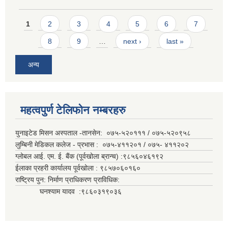
Pages
1
2
3
4
5
6
7
8
9
…
next ›
last »
अन्य
महत्वपुर्ण टेलिफोन नम्बरहरु
युनाइटेड मिसन अस्पताल -तानसेन: ०७५-५२०१११ / ०७५-५२०९५८
लुम्बिनी मेडिकल कलेज - प्रभास : ०७५-४११२०१ / ०७५- ४११२०२
ग्लोबल आई. एम. ई. बैंक (पूर्वखोला ब्रान्च) :९८५६०४६१९२
ईलाका प्रहरी कार्यालय पूर्वखोला : ९८५७०६०१६०
राष्ट्रिय पुन: निर्माण प्राधिकरण प्राविधिक:
घनश्याम यादव :९८६०३१९०३६