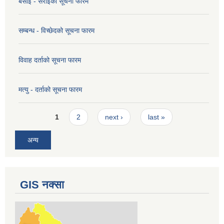
बसाई - सराइको सूचना फारम
सम्बन्ध - विच्छेदको सूचना फारम
विवाह दर्ताको सूचना फारम
मत्यु - दर्ताको सूचना फारम
Pages
1
2
next ›
last »
अन्य
GIS नक्सा