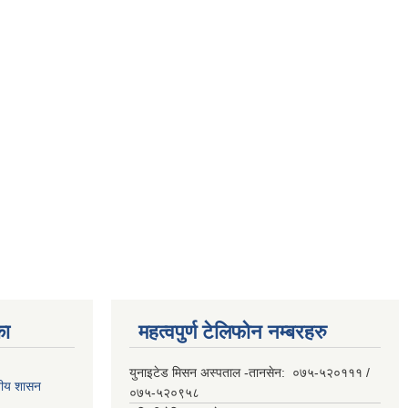
का
महत्वपुर्ण टेलिफोन नम्बरहरु
युनाइटेड मिसन अस्पताल -तानसेन: ०७५-५२०१११ /
ानीय शासन
०७५-५२०९५८