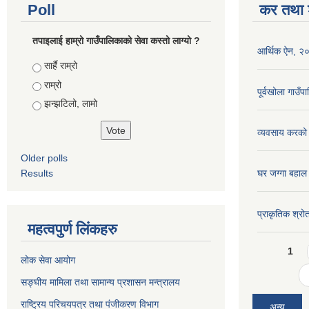
Poll
कर तथा श
तपाइलाई हाम्रो गाउँपालिकाको सेवा कस्तो लाग्यो ?
आर्थिक ऐन, २
Choices
सार्है राम्रो
राम्रो
पूर्वखोला गाउ
झन्झटिलो, लामो
व्यवसाय करको
Older polls
Results
घर जग्गा बहाल
प्राकृतिक श्रो
महत्वपुर्ण लिंकहरु
Pages
1
लोक सेवा आयोग
सङ्घीय मामिला तथा सामान्य प्रशासन मन्त्रालय
राष्ट्रिय परिचयपत्र तथा पंजीकरण विभाग
अन्य