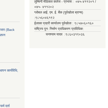
लुम्बिनी मेडिकल कलेज - प्रभास : ०७५-४११२०१ /
०७५- ४११२०२
ग्लोबल आई. एम. ई. बैंक (पूर्वखोला ब्रान्च)
:९८५६०४६१९२
ईलाका प्रहरी कार्यालय पूर्वखोला : ९८५७०६०१६०
राष्ट्रिय पुन: निर्माण प्राधिकरण प्राविधिक:
ी औजार (Back
घनश्याम यादव :९८६०३१९०३६
थापन
्थापन कार्यविधि,
र्म दर्ता