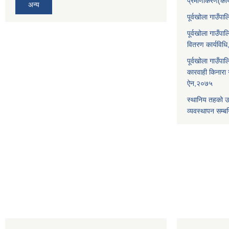
प्रमाणीकरण(कार
अन्य
पूर्वखोला गाउँ
पूर्वखोला गाउँप
वितरण कार्यविध
पूर्वखोला गाउँपा
कारवाही किनारा गर
ऐन,२०७५
स्थानिय तहको उ
व्यवस्थापन सम्बन