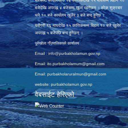
सरकारी कार्यालयहरु १६ कात्तिकदेखि १५ माघसम्म बिहान १०
बजेदेखि अपराह्न ४ बजेसम्म खुला रहनेछन् । हरेक शुक्रबार
भने १० बजे कार्यालय खुलेर ३ बजे बन्द हुनेछ ।
यसैगरी १६ माघदेखि १५ कात्तिकसम्म बिहान १० बजे खुलेर
अपराह्न ५ बजेपछि बन्द हुनेछन् ।
पूर्वखोला गाँउपालिकाको कार्यालय
Email :
info@purbakholamun.gov.np
Email:
ito.purbakholamum@gmail.com
Email:
purbakholaruralmun@gmail.com
website: purbakholamun.gov.np
वेबसाईट हेरिएको