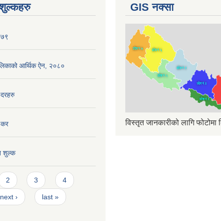
ुल्कहरु
GIS नक्सा
०७९
ँपालिकाको आर्थिक ऐन, २०८०
 दरहरु
विस्तृत जानकारीको लागि फोटोमा क
 कर
त शुल्क
2
3
4
next ›
last »