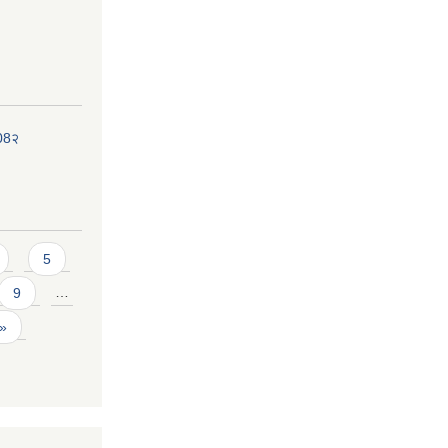
208२
5
9
…
 »