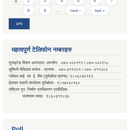
Pages
1
2
3
4
5
6
7
8
9
…
next ›
last »
अन्य
महत्वपुर्ण टेलिफोन नम्बरहरु
युनाइटेड मिसन अस्पताल -तानसेन: ०७५-५२०१११ / ०७५-५२०९५८
लुम्बिनी मेडिकल कलेज - प्रभास : ०७५-४११२०१ / ०७५- ४११२०२
ग्लोबल आई. एम. ई. बैंक (पूर्वखोला ब्रान्च) :९८५६०४६१९२
ईलाका प्रहरी कार्यालय पूर्वखोला : ९८५७०६०१६०
राष्ट्रिय पुन: निर्माण प्राधिकरण प्राविधिक:
घनश्याम यादव :९८६०३१९०३६
Poll