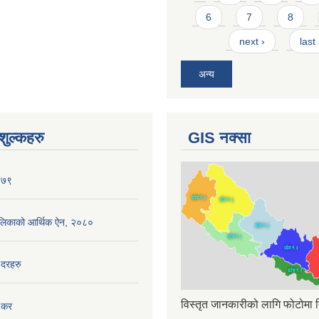
6
7
8
next ›
last
अन्य
ुल्कहरु
GIS नक्सा
०७९
ँपालिकाको आर्थिक ऐन, २०८०
 दरहरु
विस्तृत जानकारीको लागि फोटोमा क
 कर