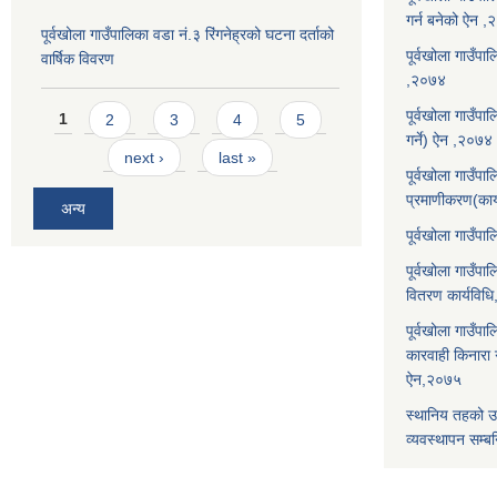
गर्न बनेको ऐन 
पूर्वखोला गाउँपालिका वडा नं.३ रिंगनेह्रको घटना दर्ताको
पूर्वखोला गाउँपाल
वार्षिक विवरण
,२०७४
Pages
पूर्वखोला गाउँप
1
2
3
4
5
गर्ने) ऐन ,२०७४
next ›
last »
पूर्वखोला गाउँप
प्रमाणीकरण(कार
अन्य
पूर्वखोला गाउँ
पूर्वखोला गाउँप
वितरण कार्यविध
पूर्वखोला गाउँपा
कारवाही किनारा गर
ऐन,२०७५
स्थानिय तहको उ
व्यवस्थापन सम्बन