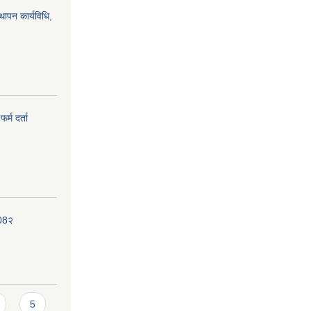
्थापन कार्यविधि,
र्म दर्ता
208२
5