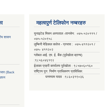
का
महत्वपुर्ण टेलिफोन नम्बरहरु
युनाइटेड मिसन अस्पताल -तानसेन: ०७५-५२०१११ /
ानीय शासन
०७५-५२०९५८
लुम्बिनी मेडिकल कलेज - प्रभास : ०७५-४११२०१ /
०७५- ४११२०२
ग्लोबल आई. एम. ई. बैंक (पूर्वखोला ब्रान्च)
:९८५६०४६१९२
ईलाका प्रहरी कार्यालय पूर्वखोला : ९८५७०६०१६०
राष्ट्रिय पुन: निर्माण प्राधिकरण प्राविधिक:
ी औजार (Back
घनश्याम यादव :९८६०३१९०३६
थापन