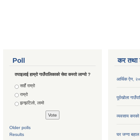
Poll
कर तथा श
तपाइलाई हाम्रो गाउँपालिकाको सेवा कस्तो लाग्यो ?
आर्थिक ऐन, २
Choices
सार्है राम्रो
राम्रो
पूर्वखोला गाउ
झन्झटिलो, लामो
व्यवसाय करको
Older polls
Results
घर जग्गा बहाल