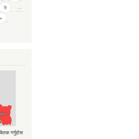
9
…
 »
्लिक गर्नुहोस