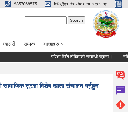
9857068575
info@purbakholamun.gov.np
Search form
Search
ग्यालरी
सम्पर्क
शाखाहरु
परिक्षा मिति तोकिएको सम्बन्धी सूचना ।
नतिजा प्रक
गरी सामाजिक सुरक्षा विशेष खाता संचालन गर्नुहुन