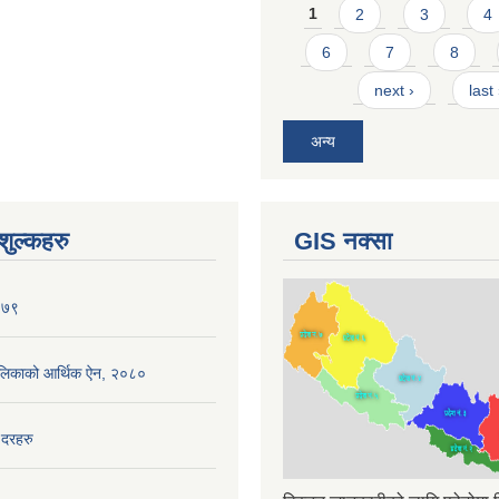
Pages
1
2
3
4
6
7
8
next ›
last
अन्य
ुल्कहरु
GIS नक्सा
०७९
ँपालिकाको आर्थिक ऐन, २०८०
 दरहरु