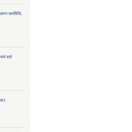
्थापन कार्यविधि,
र्म दर्ता
208२