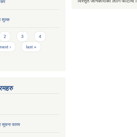
विस्तृत जानकारीको लागि फोटोमा क
 कर
त शुल्क
2
3
4
next ›
last »
रमहरु
ो सूचना फारम