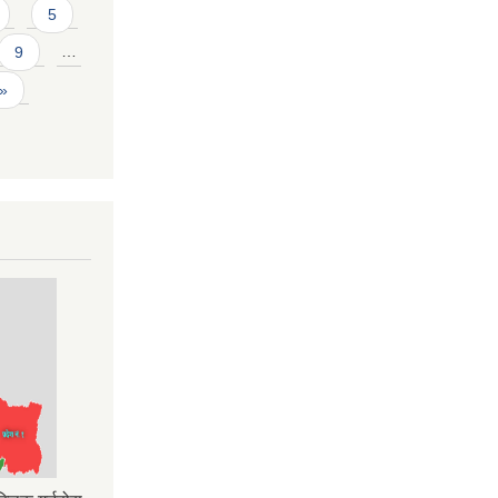
5
9
…
 »