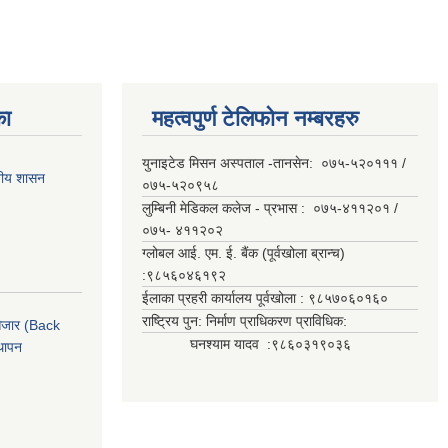
का
महत्वपुर्ण टेलिफोन नम्बरहरु
युनाइटेड मिसन अस्पताल -तानसेन: ०७५-५२०१११ /
ानीय शासन
०७५-५२०९५८
लुम्बिनी मेडिकल कलेज - प्रभास : ०७५-४११२०१ /
०७५- ४११२०२
ग्लोबल आई. एम. ई. बैंक (पूर्वखोला ब्रान्च)
:९८५६०४६१९२
ईलाका प्रहरी कार्यालय पूर्वखोला : ९८५७०६०१६०
राष्ट्रिय पुन: निर्माण प्राधिकरण प्राविधिक:
ी औजार (Back
घनश्याम यादव :९८६०३१९०३६
थापन