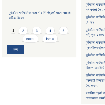
पूर्वखोला गाउँपा
गर्न बनेको ऐन 
पूर्वखोला गाउँपालिका वडा नं.३ रिंगनेह्रको घटना दर्ताको
पूर्वखोला गाउँपाल
वार्षिक विवरण
,२०७४
Pages
पूर्वखोला गाउँप
1
2
3
4
5
गर्ने) ऐन ,२०७४
next ›
last »
पूर्वखोला गाउँप
प्रमाणीकरण(कार
अन्य
पूर्वखोला गाउँ
पूर्वखोला गाउँप
वितरण कार्यविध
पूर्वखोला गाउँपा
कारवाही किनारा गर
ऐन,२०७५
स्थानिय तहको उ
व्यवस्थापन सम्बन