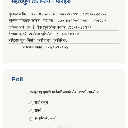
महत्वपुर्ण टेलिफोन नम्बरहरु
युनाइटेड मिसन अस्पताल -तानसेन: ०७५-५२०१११ / ०७५-५२०९५८
लुम्बिनी मेडिकल कलेज - प्रभास : ०७५-४११२०१ / ०७५- ४११२०२
ग्लोबल आई. एम. ई. बैंक (पूर्वखोला ब्रान्च) :९८५६०४६१९२
ईलाका प्रहरी कार्यालय पूर्वखोला : ९८५७०६०१६०
राष्ट्रिय पुन: निर्माण प्राधिकरण प्राविधिक:
घनश्याम यादव :९८६०३१९०३६
Poll
तपाइलाई हाम्रो गाउँपालिकाको सेवा कस्तो लाग्यो ?
Choices
सार्है राम्रो
राम्रो
झन्झटिलो, लामो