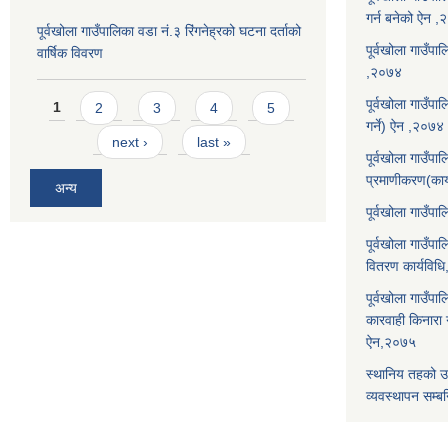
गर्न बनेको ऐन 
पूर्वखोला गाउँपालिका वडा नं.३ रिंगनेह्रको घटना दर्ताको
पूर्वखोला गाउँपाल
वार्षिक विवरण
,२०७४
Pages
पूर्वखोला गाउँप
1
2
3
4
5
गर्ने) ऐन ,२०७४
next ›
last »
पूर्वखोला गाउँप
प्रमाणीकरण(कार
अन्य
पूर्वखोला गाउँ
पूर्वखोला गाउँप
वितरण कार्यविध
पूर्वखोला गाउँपा
कारवाही किनारा गर
ऐन,२०७५
स्थानिय तहको उ
व्यवस्थापन सम्बन