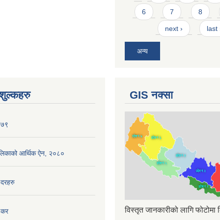
6
7
8
next ›
last
अन्य
ुल्कहरु
GIS नक्सा
०७९
ँपालिकाको आर्थिक ऐन, २०८०
 दरहरु
विस्तृत जानकारीको लागि फोटोमा क
 कर