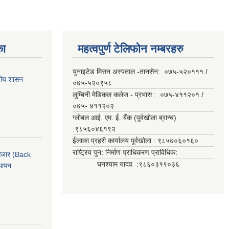
का
महत्वपुर्ण टेलिफोन नम्बरहरु
युनाइटेड मिसन अस्पताल -तानसेन: ०७५-५२०१११ /
ानीय शासन
०७५-५२०९५८
लुम्बिनी मेडिकल कलेज - प्रभास : ०७५-४११२०१ /
०७५- ४११२०२
ग्लोबल आई. एम. ई. बैंक (पूर्वखोला ब्रान्च)
:९८५६०४६१९२
ईलाका प्रहरी कार्यालय पूर्वखोला : ९८५७०६०१६०
राष्ट्रिय पुन: निर्माण प्राधिकरण प्राविधिक:
ी औजार (Back
घनश्याम यादव :९८६०३१९०३६
थापन