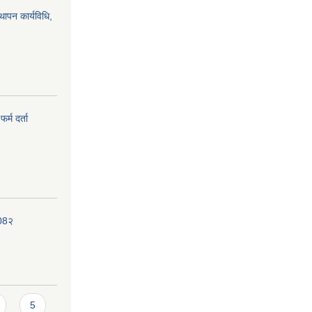
्थापन कार्यविधि,
र्म दर्ता
208२
5