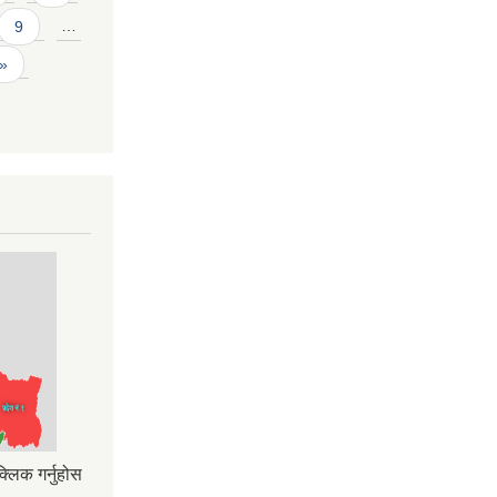
9
…
 »
्लिक गर्नुहोस