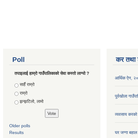
Poll
कर तथा श
तपाइलाई हाम्रो गाउँपालिकाको सेवा कस्तो लाग्यो ?
आर्थिक ऐन, २
Choices
सार्है राम्रो
राम्रो
पूर्वखोला गाउ
झन्झटिलो, लामो
व्यवसाय करको
Older polls
Results
घर जग्गा बहाल