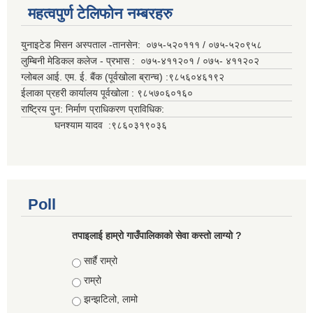
महत्वपुर्ण टेलिफोन नम्बरहरु
युनाइटेड मिसन अस्पताल -तानसेन: ०७५-५२०१११ / ०७५-५२०९५८
लुम्बिनी मेडिकल कलेज - प्रभास : ०७५-४११२०१ / ०७५- ४११२०२
ग्लोबल आई. एम. ई. बैंक (पूर्वखोला ब्रान्च) :९८५६०४६१९२
ईलाका प्रहरी कार्यालय पूर्वखोला : ९८५७०६०१६०
राष्ट्रिय पुन: निर्माण प्राधिकरण प्राविधिक:
घनश्याम यादव :९८६०३१९०३६
Poll
तपाइलाई हाम्रो गाउँपालिकाको सेवा कस्तो लाग्यो ?
Choices
सार्है राम्रो
राम्रो
झन्झटिलो, लामो