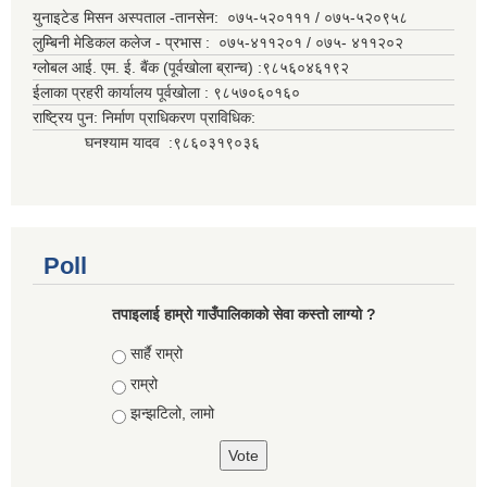
युनाइटेड मिसन अस्पताल -तानसेन: ०७५-५२०१११ / ०७५-५२०९५८
लुम्बिनी मेडिकल कलेज - प्रभास : ०७५-४११२०१ / ०७५- ४११२०२
ग्लोबल आई. एम. ई. बैंक (पूर्वखोला ब्रान्च) :९८५६०४६१९२
ईलाका प्रहरी कार्यालय पूर्वखोला : ९८५७०६०१६०
राष्ट्रिय पुन: निर्माण प्राधिकरण प्राविधिक:
घनश्याम यादव :९८६०३१९०३६
Poll
तपाइलाई हाम्रो गाउँपालिकाको सेवा कस्तो लाग्यो ?
Choices
सार्है राम्रो
राम्रो
झन्झटिलो, लामो