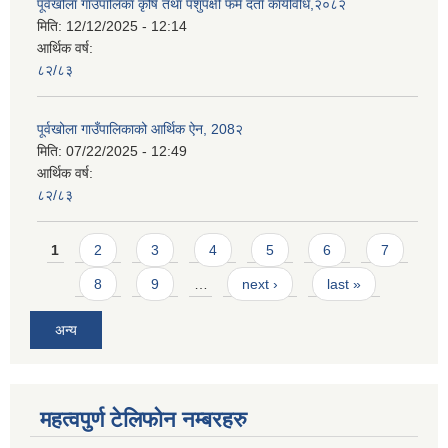
पूर्वखोला गाउँपालिका कृषि तथा पशुपंक्षी फर्म दर्ता कार्यविधि,२०८२
मिति:
12/12/2025 - 12:14
आर्थिक वर्ष:
८२/८३
पूर्वखोला गाउँपालिकाको आर्थिक ऐन, 208२
मिति:
07/22/2025 - 12:49
आर्थिक वर्ष:
८२/८३
Pages
1
2
3
4
5
6
7
8
9
…
next ›
last »
अन्य
महत्वपुर्ण टेलिफोन नम्बरहरु