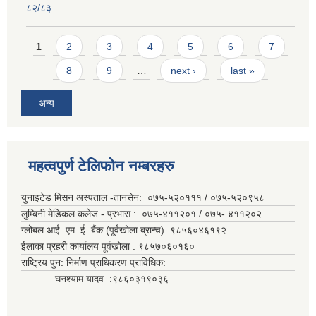
८२/८३
Pages
1
2
3
4
5
6
7
8
9
…
next ›
last »
अन्य
महत्वपुर्ण टेलिफोन नम्बरहरु
युनाइटेड मिसन अस्पताल -तानसेन: ०७५-५२०१११ / ०७५-५२०९५८
लुम्बिनी मेडिकल कलेज - प्रभास : ०७५-४११२०१ / ०७५- ४११२०२
ग्लोबल आई. एम. ई. बैंक (पूर्वखोला ब्रान्च) :९८५६०४६१९२
ईलाका प्रहरी कार्यालय पूर्वखोला : ९८५७०६०१६०
राष्ट्रिय पुन: निर्माण प्राधिकरण प्राविधिक:
घनश्याम यादव :९८६०३१९०३६