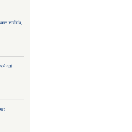
्थापन कार्यविधि,
र्म दर्ता
208२