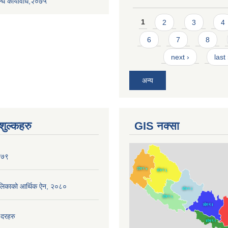
्धि कार्यविधि,२०७५
Pages
1
2
3
4
6
7
8
next ›
last
अन्य
ुल्कहरु
GIS नक्सा
०७९
ँपालिकाको आर्थिक ऐन, २०८०
 दरहरु