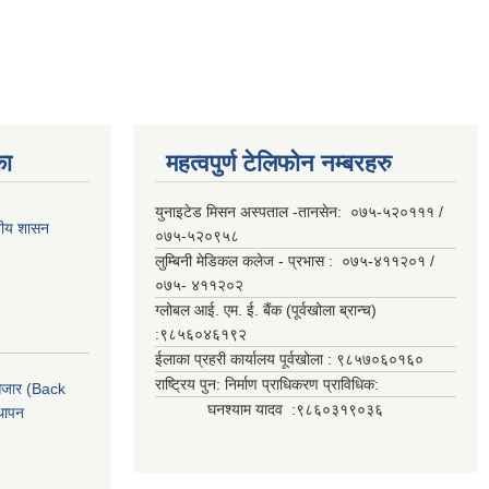
का
महत्वपुर्ण टेलिफोन नम्बरहरु
युनाइटेड मिसन अस्पताल -तानसेन: ०७५-५२०१११ /
ानीय शासन
०७५-५२०९५८
लुम्बिनी मेडिकल कलेज - प्रभास : ०७५-४११२०१ /
०७५- ४११२०२
ग्लोबल आई. एम. ई. बैंक (पूर्वखोला ब्रान्च)
:९८५६०४६१९२
ईलाका प्रहरी कार्यालय पूर्वखोला : ९८५७०६०१६०
राष्ट्रिय पुन: निर्माण प्राधिकरण प्राविधिक:
ी औजार (Back
घनश्याम यादव :९८६०३१९०३६
थापन