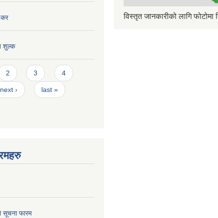
विस्तृत जानकारीको लागि फोटोमा क
 कर
त शुल्क
2
3
4
next ›
last »
रमहरु
ो सूचना फारम