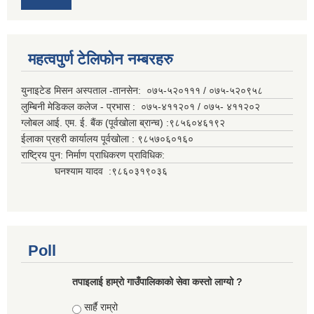
महत्वपुर्ण टेलिफोन नम्बरहरु
युनाइटेड मिसन अस्पताल -तानसेन: ०७५-५२०१११ / ०७५-५२०९५८
लुम्बिनी मेडिकल कलेज - प्रभास : ०७५-४११२०१ / ०७५- ४११२०२
ग्लोबल आई. एम. ई. बैंक (पूर्वखोला ब्रान्च) :९८५६०४६१९२
ईलाका प्रहरी कार्यालय पूर्वखोला : ९८५७०६०१६०
राष्ट्रिय पुन: निर्माण प्राधिकरण प्राविधिक:
घनश्याम यादव :९८६०३१९०३६
Poll
तपाइलाई हाम्रो गाउँपालिकाको सेवा कस्तो लाग्यो ?
Choices
सार्है राम्रो